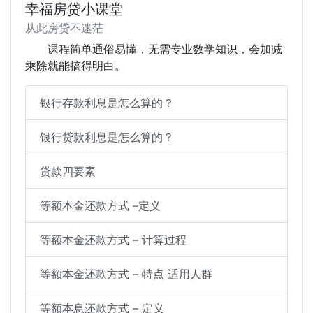
幸福房贷小课堂
从此房贷不迷茫
课程简单通俗易懂，无需专业数学知识，会加减
乘除就能搞得明白。
银行存款利息是怎么算的？
银行贷款利息是怎么算的？
贷款四要素
等额本金还款方式 –定义
等额本金还款方式 – 计算过程
等额本金还款方式 – 特点 适用人群
等额本息还款方式 – 定义